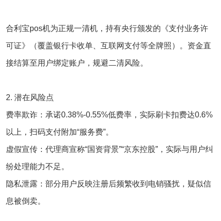
合利宝pos
机为‌正规一清机‌，持有央行颁发的《支付业务许
可证》（覆盖银行卡收单、互联网支付等全牌照）‌。资金直
接结算至用户绑定账户，规避二清风险‌。
2. ‌潜在风险点‌
费率欺诈‌：承诺0.38%-0.55%低费率，实际刷卡扣费达0.6%
以上，扫码支付附加“服务费”‌。
虚假宣传‌：代理商宣称“国资背景”“京东控股”，实际与用户纠
纷处理能力不足‌。
隐私泄露‌：部分用户反映注册后频繁收到电销骚扰，疑似信
息被倒卖‌。