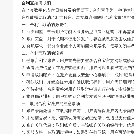
合利宝
如何取消
在当今数字化支付日益普及的背景下，合利宝作为一种便捷
户可能需要取消合利宝账户。本文将详细解析合利宝取消的
一、合利宝取消的必要性
1. 业务调整：部分用户可能因业务转型或停止运营，不再
2. 账户安全：对于长期不使用的账户，存在被恶意攻击或
3. 合规要求：部分企业或个人可能因合规要求，需要关闭
二、合利宝取消的流程
1. 登录合利宝账户：用户首先需要登录合利宝官方网站或移
2. 查看账户信息：在账户管理页面，用户可以查看当前账
3. 申请取消账户：在账户设置或安全中心选项中，找到“取消
4. 确认取消：系统会提示用户确认取消操作，用户需仔细阅
5. 等待审核：合利宝将对用户的取消申请进行审核，审核通
6. 接收确认通知：用户将收到合利宝发送的账户取消确认通
三、取消合利宝账户的注意事项
1. 账户余额处理：在取消账户前，用户需确保账户内无余
2. 未结清交易：用户需确认所有交易已结清，包括已支付
3. 账户关联信息：取消账户后，与该账户关联的银行卡、
4. 客服支持：在取消过程中，如遇到任何问题，用户可随