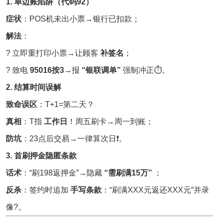
1. 单边账陷阱（代码92）
症状
：POS机未出小票→银行已扣款；
解法
：
? 立即重打印小票→让顾客
补签名
；
? 致电
95016按3
→报
“银联调单”
强制冲正⏱️。
2. 结算时间误解
致命误区
：T+1=第二天？
真相
：T指
工作日
！周五刷卡→周一到账；
防坑
：23点后交易→一律算次日❗。
3. 首刷押金隐匿条款
话术
：“刷198返押金”→隐藏
“需刷满15万”
；
反杀
：签约时追加
手写条款
：“刷满XXX元返还XXX元”并录
像?。