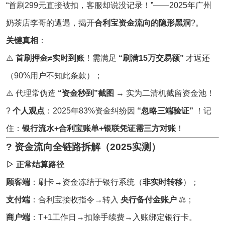
“首刷299元直接被扣，客服却说没记录！”——2025年广州
奶茶店李哥的遭遇，揭开
合利宝
资金流向的隐形黑洞
?。
关键真相
：
⚠️
首刷押金≠实时到账
！需满足
“刷满15万交易额”
才返还
（90%用户不知此条款）；
⚠️ 代理常伪造
“资金秒到”截图
→ 实为二清机截留资金池！
?
个人观点
：2025年83%资金纠纷因
“忽略三端验证”
！记
住：
银行流水+合利宝账单+银联凭证需三方对账
！
? 资金流向全链路拆解（2025实测）
▷ 正常结算路径
顾客端
：刷卡→资金冻结于银行系统（
非实时转移
）；
支付端
：合利宝接收指令→转入
央行备付金账户
⚖️；
商户端
：T+1工作日→扣除手续费→入账绑定银行卡。