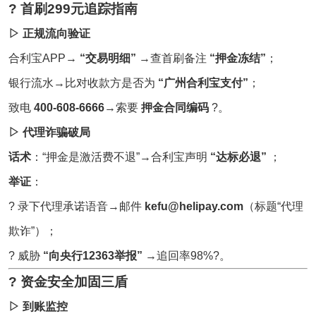
? 首刷299元追踪指南
▷ 正规流向验证
合利宝APP→
“交易明细”
→查首刷备注
“押金冻结”
；
银行流水→比对收款方是否为
“广州合利宝支付”
；
致电
400-608-6666
→索要
押金合同编码
?。
▷ 代理诈骗破局
话术
：“押金是激活费不退”→合利宝声明
“达标必退”
；
举证
：
? 录下代理承诺语音→邮件
kefu@helipay.com
（标题“代理
欺诈”）；
? 威胁
“向央行12363举报”
→追回率98%?。
? 资金安全加固三盾
▷ 到账监控