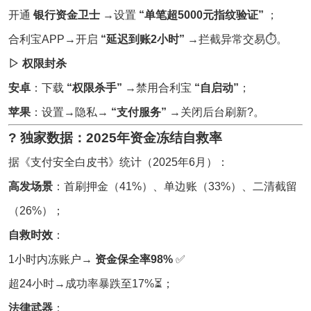
开通
银行资金卫士
→设置
“单笔超5000元指纹验证”
；
合利宝APP→开启
“延迟到账2小时”
→拦截异常交易⏱️。
▷ 权限封杀
安卓
：下载
“权限杀手”
→禁用合利宝
“自启动”
；
苹果
：设置→隐私→
“支付服务”
→关闭后台刷新?。
? 独家数据：2025年资金冻结自救率
据《支付安全白皮书》统计（2025年6月）：
高发场景
：首刷押金（41%）、单边账（33%）、二清截留
（26%）；
自救时效
：
1小时内冻账户→
资金保全率98%
✅
超24小时→成功率暴跌至17%⏳；
法律武器
：