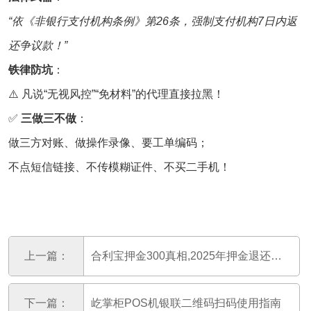
“依《非银行支付机构条例》第26条，强制支付机构7日内返
还争议款！”
铁律防坑
：
⚠️ 凡说“无视风控”“免材料”的代理直接拉黑！
✅
三做三不做
：
做三方对账、做操作录像、要工单编码；
不点短信链接、不传模糊证件、不买二手机！
上一篇：
合利宝押金300真相,2025年押金退还全攻略
下一篇：
屹掌柜POS机银联二维码扫码使用指南