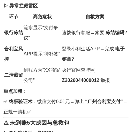
▷ 异常拦截雷区
环节
高危症状
自救方案
流水显示“支付争
银行冻结
速拨银行客服→索要
冻结编码
?
议”
合利宝风
登录小利生活APP→完成
电子
APP提示“待补签”
控
签章
?
到账方为“XX商贸
央行官网查牌照
二清截留
公司”
Z2026044000012
举报
重点加粗
：
✅
终极验证术
：微信支付0.01元→弹出
“广州合利宝支付”
=
正规一清机✅
⚠️ 未到账5大成因与急救包